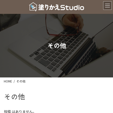
コ
ナ
ン
ビ
テ
ゲ
ン
ー
ツ
シ
へ
ョ
ス
ン
キ
に
ッ
移
その他
プ
動
HOME
その他
その他
投稿 はありません。