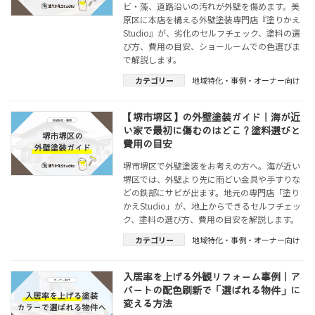
ビ・藻、道路沿いの汚れが外壁を傷めます。美
原区に本店を構える外壁塗装専門店『塗りかえ
Studio』が、劣化のセルフチェック、塗料の選
び方、費用の目安、ショールームでの色選びま
で解説します。
カテゴリー
地域特化・事例・オーナー向け
【堺市堺区】の外壁塗装ガイド｜海が近
い家で最初に傷むのはどこ？塗料選びと
費用の目安
堺市堺区で外壁塗装をお考えの方へ。海が近い
堺区では、外壁より先に雨どい金具や手すりな
どの鉄部にサビが出ます。地元の専門店「塗り
かえStudio」が、地上からできるセルフチェッ
ク、塗料の選び方、費用の目安を解説します。
カテゴリー
地域特化・事例・オーナー向け
入居率を上げる外観リフォーム事例｜ア
パートの配色刷新で「選ばれる物件」に
変える方法