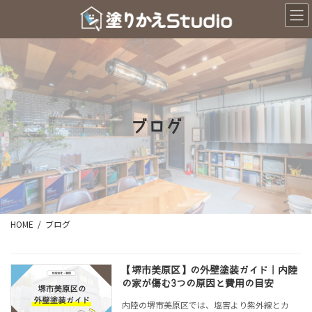
コ
ナ
ン
ビ
テ
ゲ
ン
ー
ツ
シ
へ
ョ
ス
ン
キ
に
ッ
移
ブログ
プ
動
HOME
ブログ
【堺市美原区】の外壁塗装ガイド｜内陸
の家が傷む3つの原因と費用の目安
内陸の堺市美原区では、塩害より紫外線とカ