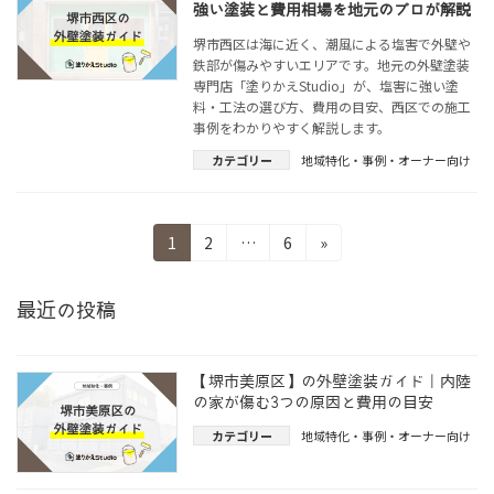
強い塗装と費用相場を地元のプロが解説
堺市西区は海に近く、潮風による塩害で外壁や
鉄部が傷みやすいエリアです。地元の外壁塗装
専門店「塗りかえStudio」が、塩害に強い塗
料・工法の選び方、費用の目安、西区での施工
事例をわかりやすく解説します。
カテゴリー
地域特化・事例・オーナー向け
投
固
固
固
1
2
…
6
»
定
定
定
稿
ペ
ペ
ペ
ー
ー
ー
最近の投稿
の
ジ
ジ
ジ
ペ
【堺市美原区】の外壁塗装ガイド｜内陸
ー
の家が傷む3つの原因と費用の目安
ジ
カテゴリー
地域特化・事例・オーナー向け
送