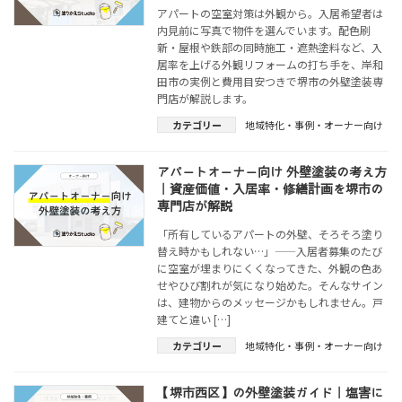
アパートの空室対策は外観から。入居希望者は
内見前に写真で物件を選んでいます。配色刷
新・屋根や鉄部の同時施工・遮熱塗料など、入
居率を上げる外観リフォームの打ち手を、岸和
田市の実例と費用目安つきで堺市の外壁塗装専
門店が解説します。
カテゴリー
地域特化・事例・オーナー向け
アパートオーナー向け 外壁塗装の考え方
｜資産価値・入居率・修繕計画を堺市の
専門店が解説
「所有しているアパートの外壁、そろそろ塗り
替え時かもしれない…」——入居者募集のたび
に空室が埋まりにくくなってきた、外観の色あ
せやひび割れが気になり始めた。そんなサイン
は、建物からのメッセージかもしれません。戸
建てと違い […]
カテゴリー
地域特化・事例・オーナー向け
【堺市西区】の外壁塗装ガイド｜塩害に