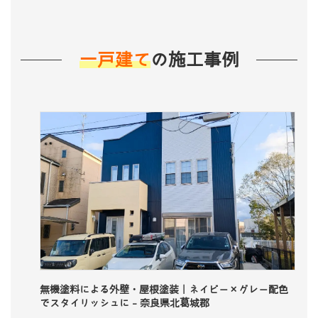
一戸建て
の施工事例
に
無機塗料による外壁・屋根塗装｜ネイビー×グレー配色
遮
でスタイリッシュに - 奈良県北葛城郡
塗