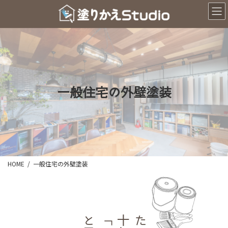
コ
ナ
ン
ビ
テ
ゲ
ン
ー
ツ
シ
へ
ョ
ス
ン
キ
に
ッ
移
一般住宅の外壁塗装
プ
動
HOME
一般住宅の外壁塗装