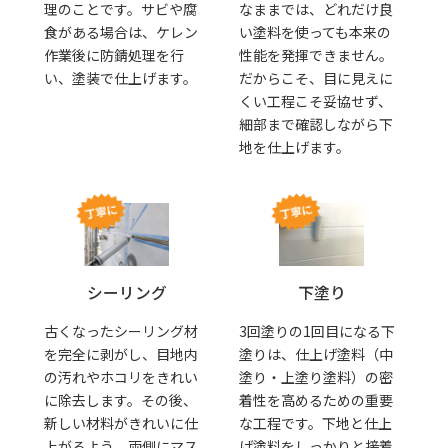
なままでは、どれだけ良
理のことです。サビや腐
い塗料を使っても本来の
食がある場合は、ケレン
性能を発揮できません。
作業後に防錆処理を行
だからこそ、目に見えに
い、塗装で仕上げます。
くい工程こそ妥協せず、
細部まで確認しながら下
地を仕上げます。
シーリング
下塗り
古くなったシーリング材
3回塗りの1回目になる下
を完全に剥がし、目地内
塗りは、仕上げ塗料（中
の汚れやホコリをきれい
塗り・上塗り塗料）の密
に除去します。その後、
着性を高めるための重要
新しい材料がきれいに仕
な工程です。下地と仕上
上がるよう、両側にマス
げ塗料をしっかりと接着