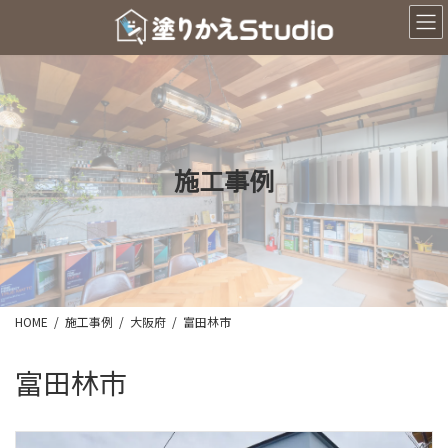
コ
ナ
ン
ビ
テ
ゲ
ン
ー
ツ
シ
へ
ョ
ス
ン
キ
に
ッ
移
施工事例
プ
動
HOME
施工事例
大阪府
富田林市
富田林市