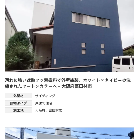
汚れに強い遮熱フッ素塗料で外壁塗装、ホワイト×ネイビーの洗
練されたツートンカラーへ - 大阪府富田林市
外壁材
サイディング
建物タイプ
戸建て住宅
施工地
大阪府
、
富田林市