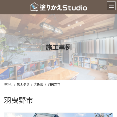
コ
ナ
ン
ビ
テ
ゲ
ン
ー
ツ
シ
へ
ョ
ス
ン
キ
に
ッ
移
施工事例
プ
動
HOME
施工事例
大阪府
羽曳野市
羽曳野市