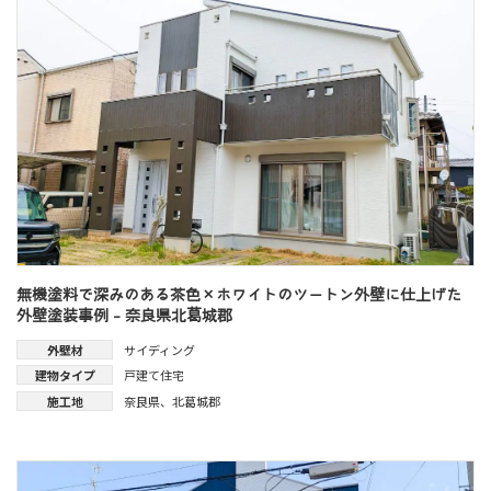
無機塗料で深みのある茶色×ホワイトのツートン外壁に仕上げた
外壁塗装事例 - 奈良県北葛城郡
外壁材
サイディング
建物タイプ
戸建て住宅
施工地
奈良県
、
北葛城郡