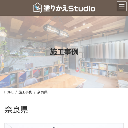
コ
ナ
ン
ビ
テ
ゲ
ン
ー
ツ
シ
へ
ョ
ス
ン
キ
に
ッ
移
施工事例
プ
動
HOME
施工事例
奈良県
奈良県