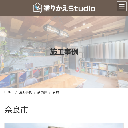
コ
ナ
ン
ビ
テ
ゲ
ン
ー
ツ
シ
へ
ョ
ス
ン
キ
に
ッ
移
施工事例
プ
動
HOME
施工事例
奈良県
奈良市
奈良市