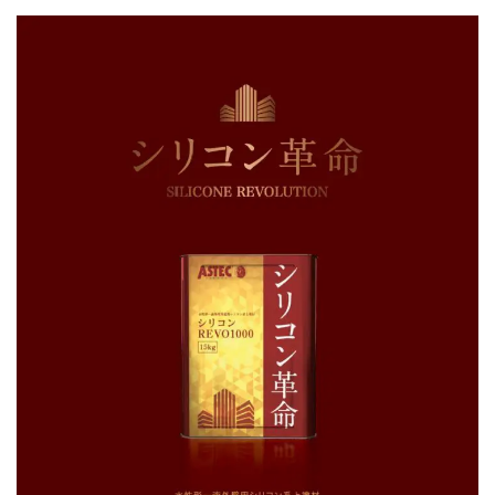
コ
ナ
ン
ビ
テ
ゲ
ン
ー
ツ
シ
へ
ョ
ス
ン
キ
に
ッ
移
プ
動