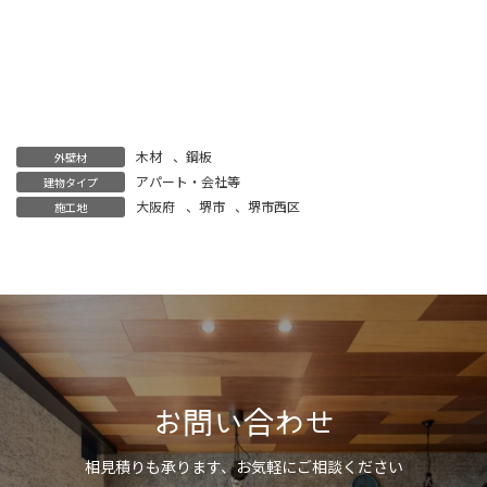
木材
、
鋼板
外壁材
アパート・会社等
建物タイプ
大阪府
、
堺市
、
堺市西区
施工地
お問い合わせ
相見積りも承ります、お気軽にご相談ください