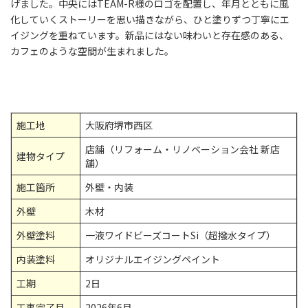
げました。中央にはTEAM-R様のロゴを配置し、年月とともに風
化していくストーリーを思い描きながら、ひと塗りずつ丁寧にエ
イジングを重ねています。新品にはない味わいと存在感のある、
カフェのような空間が生まれました。
施工地
大阪府堺市西区
店舗（リフォーム・リノベーション会社 新店
建物タイプ
舗）
施工箇所
外壁・内装
外壁
木材
外壁塗料
一液ワイドビーズコートSi（超撥水タイプ）
内装塗料
オリジナルエイジングペイント
工期
2日
工事完了月
2026年6月