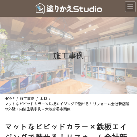
コ
ナ
ン
ビ
テ
ゲ
ン
ー
ツ
シ
へ
ョ
ス
ン
キ
に
ッ
移
施工事例
プ
動
HOME
施工事例
木材
マットなビビッドカラー×鉄板エイジングで魅せる！リフォーム会社新店舗
の外壁・内装塗装事例 – 大阪府堺市西区
マットなビビッドカラー×鉄板エイ