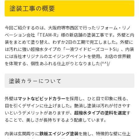
塗装工事の概要
今回ご紹介するのは、大阪府堺市西区で行ったリフォーム・リノ
ベーション会社「TEAM-R」様の新店舗の塗装工事です。外壁と内
装をまとめて塗り替え、わずか2日の工期で完工しました。外壁に
は汚れに強い超撥水タイプの「一液ワイドビーズコートSi」、内装
には当社オリジナルのエイジングペイントを使用。お店の世界観
を体現する、個性あふれる仕上がりとなりました(^^)/
塗装カラーについて
外壁は
マットなビビッドカラー
を採用し、ひと目で印象に残る、
目を引くデザインに仕上げました。艶消し塗装は汚れが付きやす
いというデメリットがありますが、
超撥水タイプの塗料を選定
す
ることで、美しさが長持ちするよう配慮しています。
内装は玄関周りに
鉄板エイジング塗装
を施し、特徴的な壁に仕上