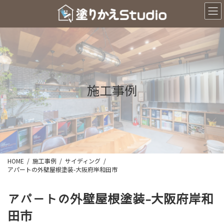
コ
ナ
ン
ビ
テ
ゲ
ン
ー
ツ
シ
へ
ョ
ス
ン
キ
に
ッ
移
施工事例
プ
動
HOME
施工事例
サイディング
アパートの外壁屋根塗装-大阪府岸和田市
アパートの外壁屋根塗装-大阪府岸和
田市